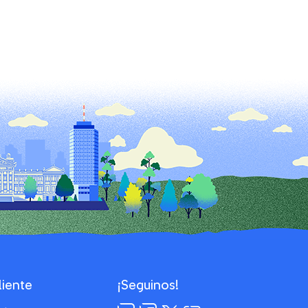
liente
¡Seguinos!