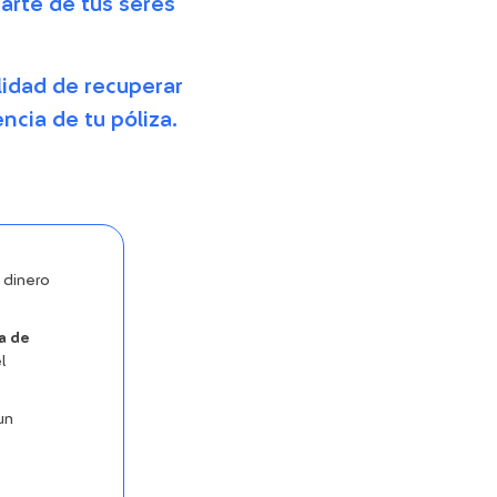
arte de tus seres
lidad de recuperar
ncia de tu póliza.
e dinero
a de
l
un