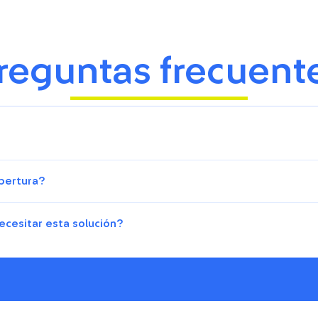
reguntas frecuent
obertura?
cesitar esta solución?