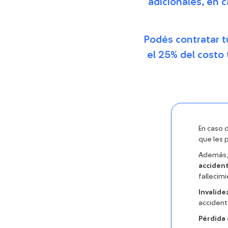
adicionales, en 
Podés contratar t
el 25% del costo 
En caso 
que les p
Además, 
accident
fallecim
Invalide
accidente
Pérdida 