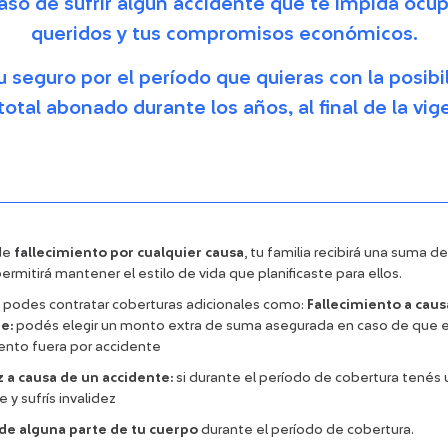
caso de sufrir algún accidente que te impida ocup
queridos y tus compromisos económicos.
u seguro por el período que quieras con la posibi
total abonado durante los años, al final de la vige
de
fallecimiento por cualquier causa
, tu familia recibirá una suma d
ermitirá mantener el estilo de vida que planificaste para ellos.
podes contratar coberturas adicionales como:
Fallecimiento a caus
e:
podés elegir un monto extra de suma asegurada en caso de que e
iento fuera por accidente
z a causa de un accidente:
si durante el período de cobertura tenés 
 y sufrís invalidez
de alguna parte de tu cuerpo
durante el período de cobertura.