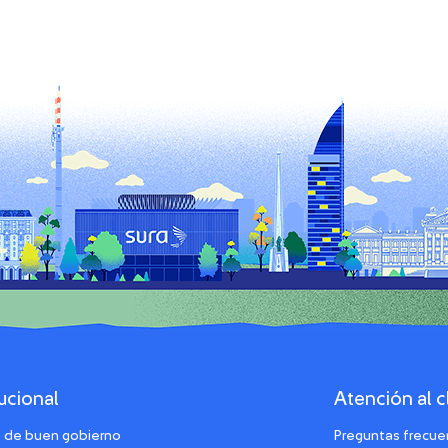
tucional
Atención al c
 de buen gobierno
Preguntas frecue