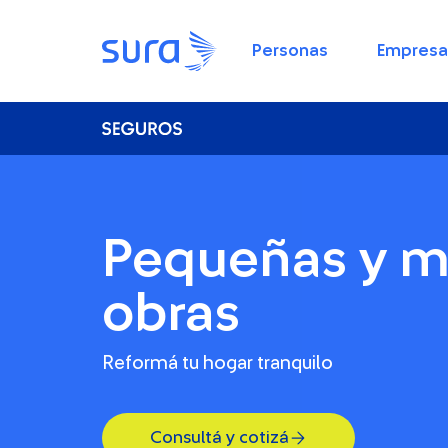
Personas
Empresa
Pequeñas y m
obras
Reformá tu hogar tranquilo
Consultá y cotizá