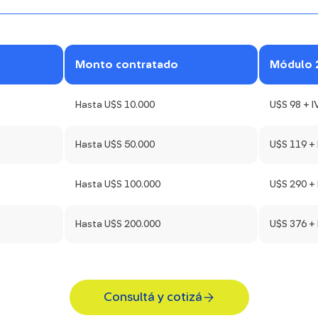
Monto contratado
Módulo 
Hasta U$S 10.000
U$S 98 + I
Hasta U$S 50.000
U$S 119 +
Hasta U$S 100.000
U$S 290 +
Hasta U$S 200.000
U$S 376 +
Consultá y cotizá