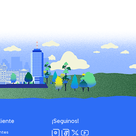
liente
¡Seguinos!
ntes