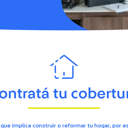
ontratá tu cobertu
que implica construir o reformar tu hogar, por 