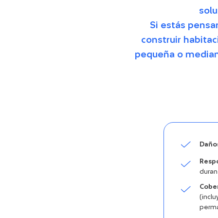
solu
Si estás pensan
construir habitac
pequeña o mediana
Daños
Respo
durant
Cober
(incl
perm