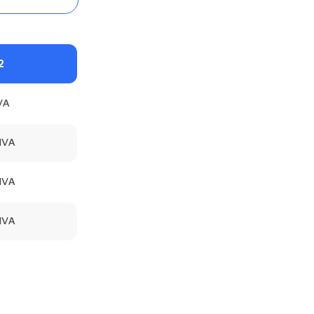
2
VA
 IVA
 IVA
 IVA