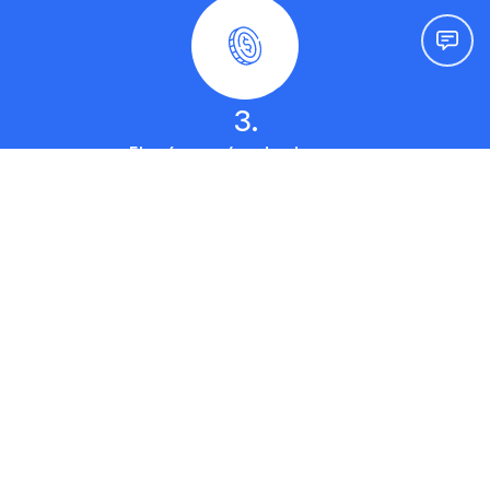
3.
Elegí un método de pago
4.
¡Listo! ya estás asegurado