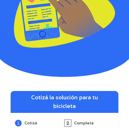
Cotizá la solución para tu
bicicleta
Cotizá
Completá