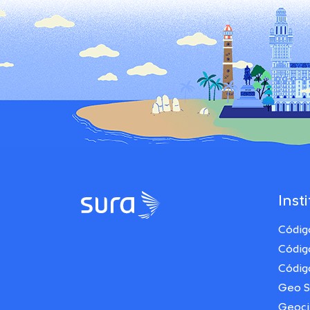
Inst
Códig
Códig
Códig
Geo 
Geoci