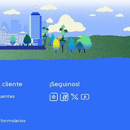
 cliente
¡Seguinos!
cuentes
formularios