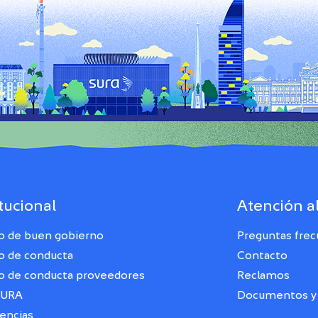
itucional
Atención al
o de buen gobierno
Preguntas fre
o de conducta
Contacto
o de conducta proveedores
Reclamos
SURA
Documentos y 
encias