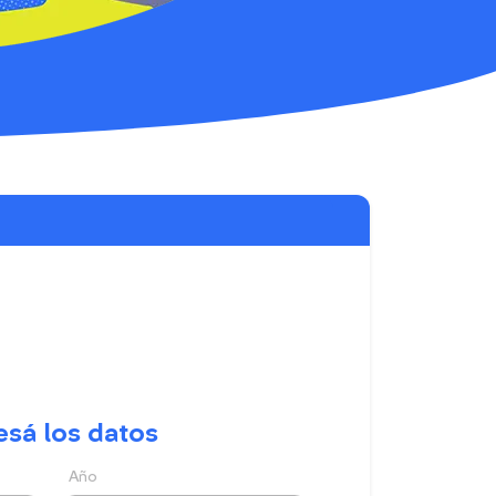
esá los datos
Año