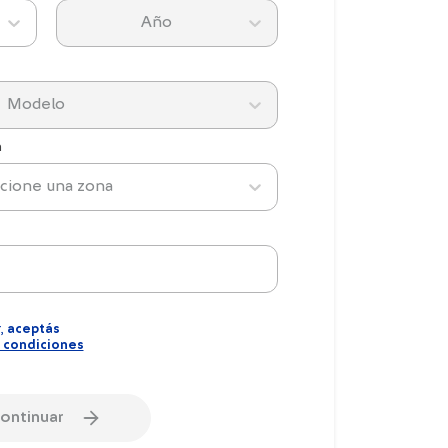
Año
Modelo
n
cione una zona
,
aceptás
 condiciones
ontinuar