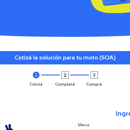
Cotizá la solución para tu moto (SOA)
Cotizá
Completá
Comprá
Ingr
Marca