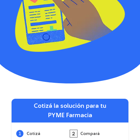
Cotizá la solución para tu
PYME Farmacia
Cotizá
Compará