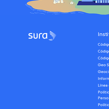
Inst
Códig
Códig
Códig
Geo 
Geoci
Infor
Línea 
Políti
Perso
Políti