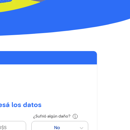
esá los datos
¿Sufrió algún daño?
No