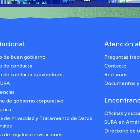
itucional
Atención al
o de buen gobierno
Preguntas fre
o de conducta
Contacto
o de conducta proveedores
Reclamos
SURA
Documentos y 
encias
Encontran
me de gobierno corporativo
ética
Oficinas y sucu
ca de Privacidad y Tratamiento de Datos
SURA en Améri
nales
Directorio de t
ca de regalos e invitaciones