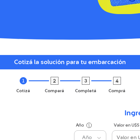
Cotizá la solución para tu embarcación
Cotizá
Compará
Completá
Comprá
Ingr
Año
Valor en U$S
Año