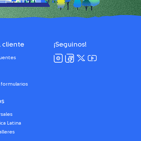
 cliente
¡Seguinos!
cuentes
formularios
os
rsales
ca Latina
alleres