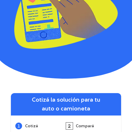
Cotizá la solución para tu
auto o camioneta
Cotizá
Compará