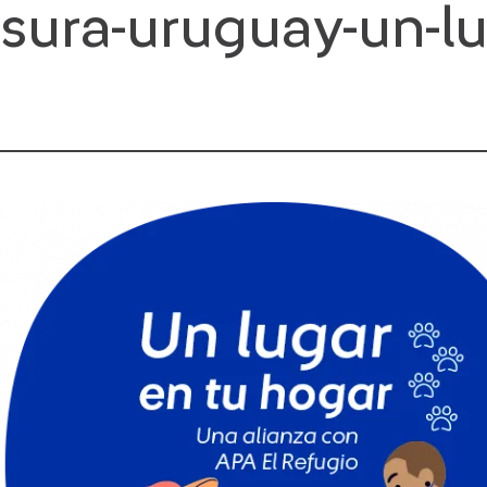
sura-uruguay-un-l
Saltar
al
contenido