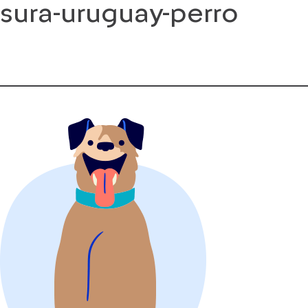
sura-uruguay-perro
Saltar
al
contenido