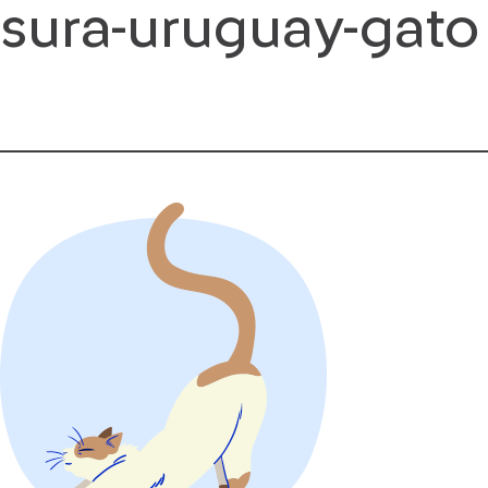
sura-uruguay-gato
Saltar
al
contenido