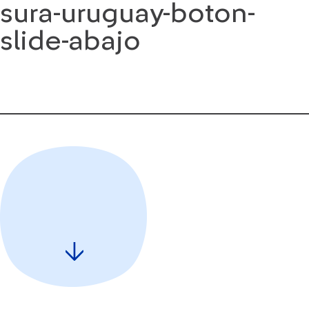
sura-uruguay-boton-
Saltar
al
slide-abajo
contenido