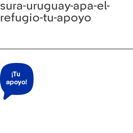
sura-uruguay-apa-el-
Saltar
al
refugio-tu-apoyo
contenido