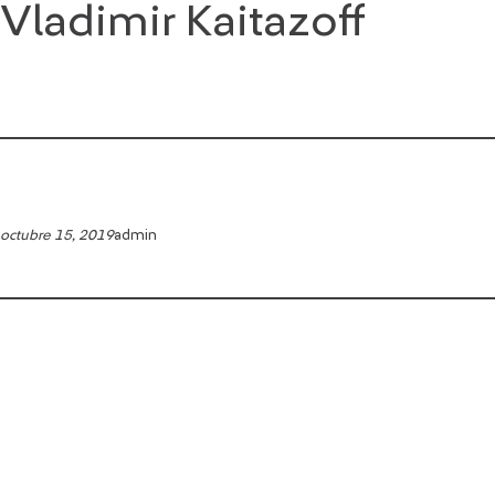
Vladimir Kaitazoff
Saltar
al
contenido
octubre 15, 2019
admin