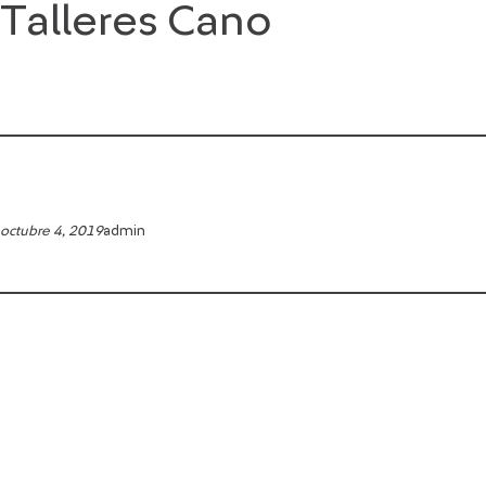
Talleres Cano
Saltar
al
contenido
octubre 4, 2019
admin