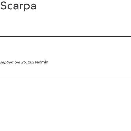
Scarpa
Saltar
al
contenido
septiembre 25, 2019
admin