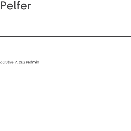
Pelfer
Saltar
al
contenido
octubre 7, 2019
admin