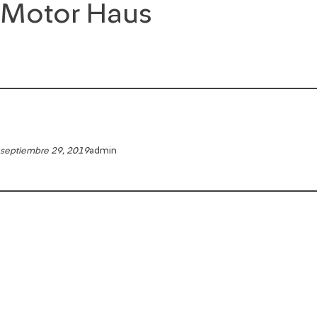
Motor Haus
Saltar
al
contenido
septiembre 29, 2019
admin