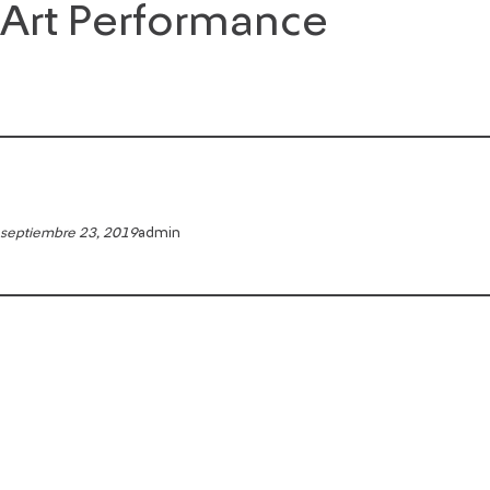
Art Performance
Saltar
al
contenido
septiembre 23, 2019
admin