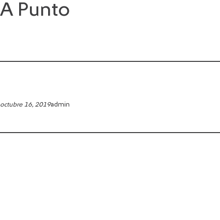
A Punto
Saltar
al
contenido
octubre 16, 2019
admin