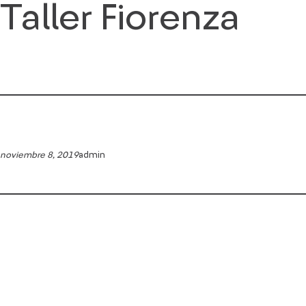
Taller Fiorenza
Saltar
al
contenido
noviembre 8, 2019
admin