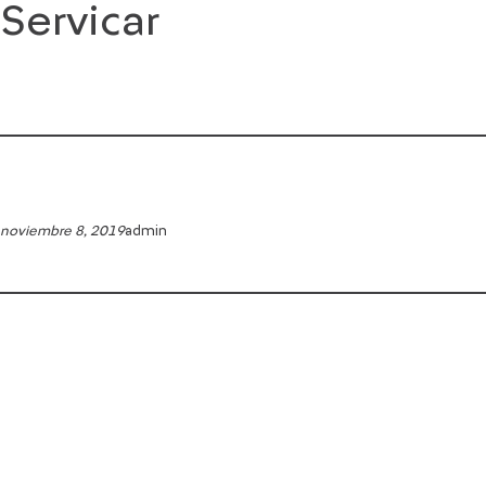
Servicar
Saltar
al
contenido
noviembre 8, 2019
admin