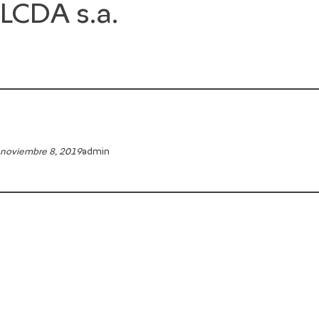
LCDA s.a.
Saltar
al
contenido
noviembre 8, 2019
admin