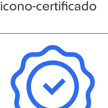
icono-certificado
Saltar
al
contenido