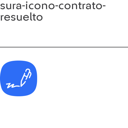
sura-icono-contrato-
Saltar
al
resuelto
contenido