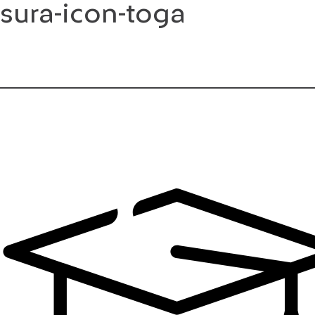
sura-icon-toga
Saltar
al
contenido