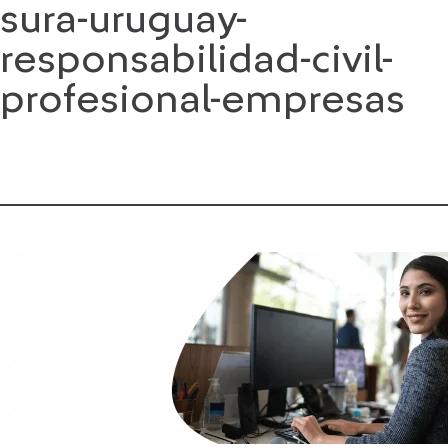
sura-uruguay-
Saltar
al
responsabilidad-civil-
contenido
profesional-empresas