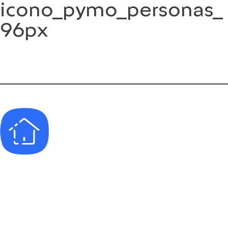
icono_pymo_personas_
Saltar
al
96px
contenido