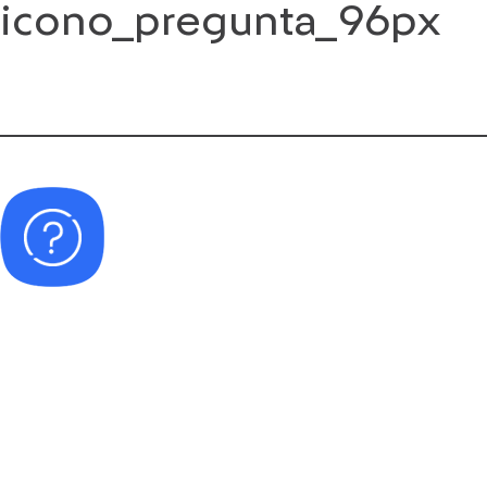
icono_pregunta_96px
Saltar
al
contenido