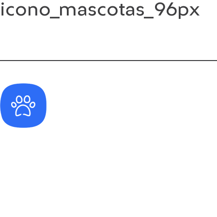
icono_mascotas_96px
Saltar
al
contenido