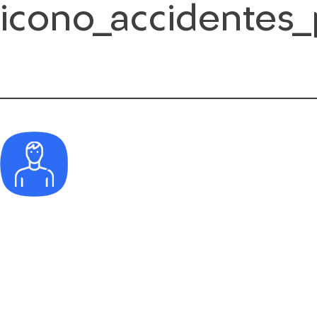
icono_accidentes
Saltar
al
contenido