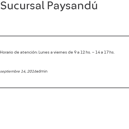
Sucursal Paysandú
Saltar
al
contenido
Horario de atención: Lunes a viernes de 9 a 12 hs. – 14 a 17 hs.
septiembre 14, 2016
admin