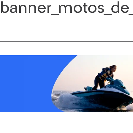
banner_motos_de
Saltar
al
contenido