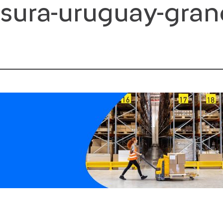
sura-uruguay-gran
Saltar
al
contenido