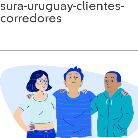
sura-uruguay-clientes-
Saltar
al
corredores
contenido