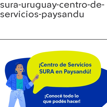
sura-uruguay-centro-de-
Saltar
al
servicios-paysandu
contenido