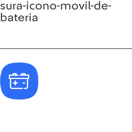
sura-icono-movil-de-
Saltar
al
bateria
contenido