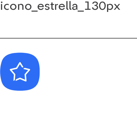
icono_estrella_130px
Saltar
al
contenido