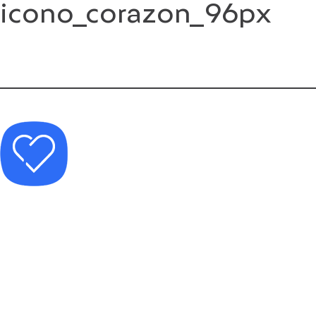
icono_corazon_96px
Saltar
al
contenido