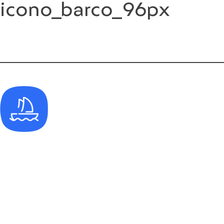
icono_barco_96px
Saltar
al
contenido