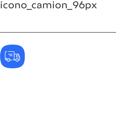
icono_camion_96px
Saltar
al
contenido