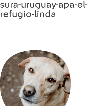
sura-uruguay-apa-el-
Saltar
al
refugio-linda
contenido