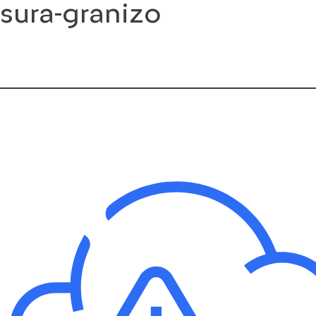
sura-granizo
Saltar
al
contenido