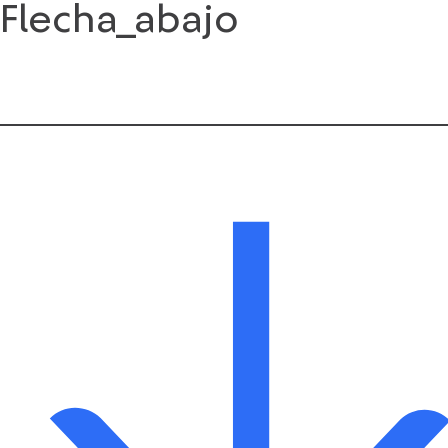
Flecha_abajo
Saltar
al
contenido