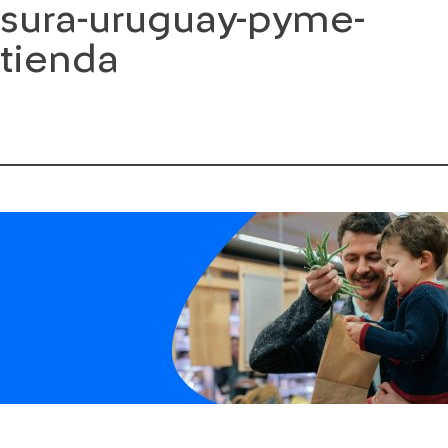
sura-uruguay-pyme-
Saltar
al
tienda
contenido