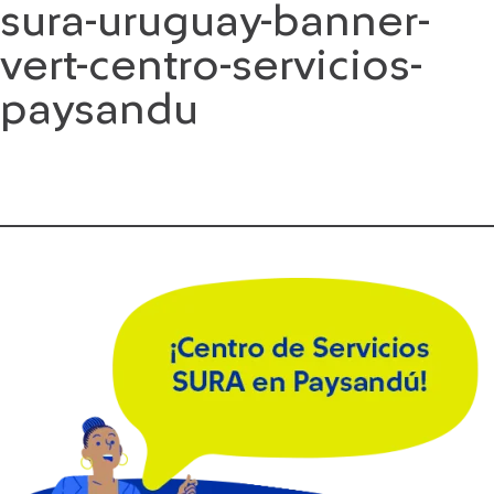
sura-uruguay-banner-
Saltar
al
vert-centro-servicios-
contenido
paysandu