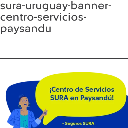
sura-uruguay-banner-
Saltar
al
centro-servicios-
contenido
paysandu