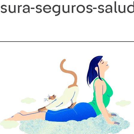
sura-seguros-salu
Saltar
al
contenido