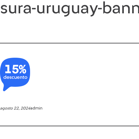
sura-uruguay-bann
Saltar
al
contenido
agosto 22, 2024
admin