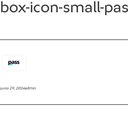
box-icon-small-pas
Saltar
al
contenido
junio 29, 2024
admin